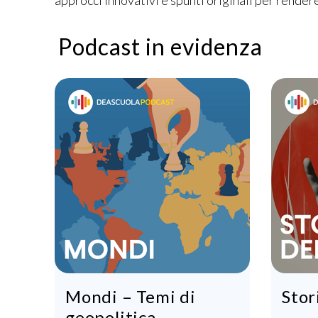
approcci innovativi e spunti originali per rendere
Podcast in evidenza
Mondi – Temi di
Stor
geopolitica