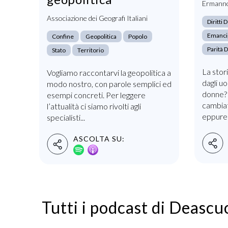
Ermanno
Associazione dei Geografi Italiani
Diritti
Emanci
Confine
Geopolitica
Popolo
Parità 
Stato
Territorio
La stor
Vogliamo raccontarvi la geopolitica a
dagli uo
modo nostro, con parole semplici ed
donne? 
esempi concreti. Per leggere
cambiat
l’attualità ci siamo rivolti agli
eppure 
specialisti...
ASCOLTA SU:
Tutti i podcast di Deascu