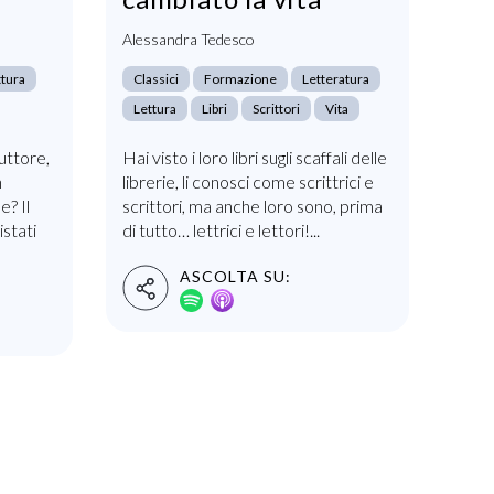
Alessandra Tedesco
ttura
Classici
Formazione
Letteratura
Lettura
Libri
Scrittori
Vita
uttore,
Hai visto i loro libri sugli scaffali delle
n
librerie, li conosci come scrittrici e
? Il
scrittori, ma anche loro sono, prima
istati
di tutto… lettrici e lettori!...
ASCOLTA SU: