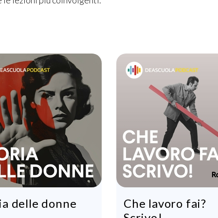
 le lezioni più coinvolgenti.
ia delle donne
Che lavoro fai?
Scrivo!